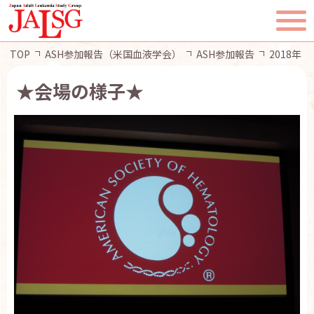
TOP
ASH参加報告（米国血液学会）
ASH参加報告
2018年
★会場の様子★
TOP
JALSGとは
活動報告
一般・患者様へ
会員ページ