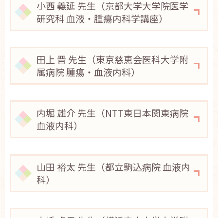
小西 義延 先生（京都大学大学院医学
お問い合わせ
研究科 血液・腫瘍内科学講座）
English
田上 晋 先生（東京慈恵会医科大学附
属病院 腫瘍・血液内科）
内堀 雄介 先生（NTT東日本関東病院
血液内科）
山田 裕太 先生（都立駒込病院 血液内
科）