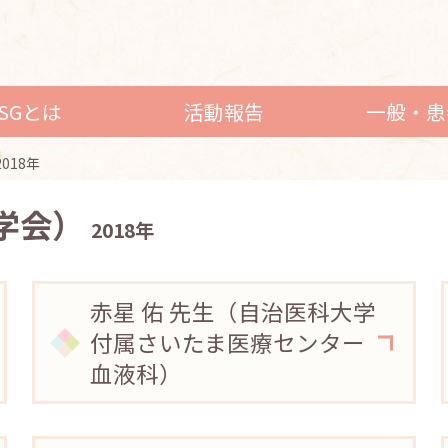
LSGとは
活動報告
一般・患
2018年
学会）
2018年
赤星 佑 先生（自治医科大学
付属さいたま医療センター
血液科）