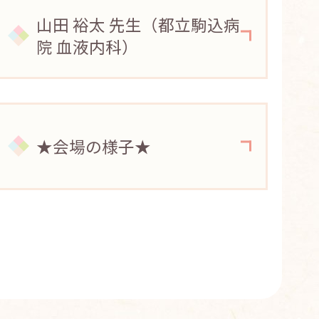
山田 裕太 先生（都立駒込病
院 血液内科）
★会場の様子★