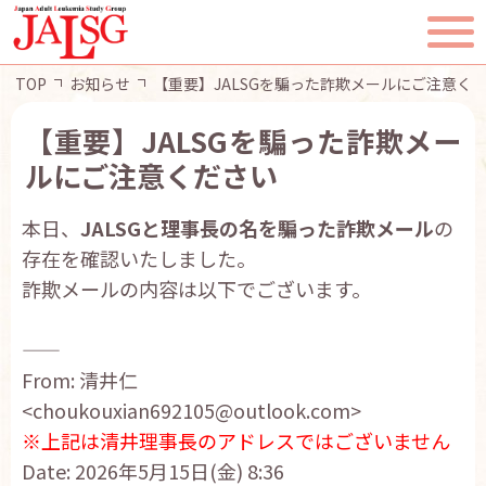
TOP
お知らせ
【重要】JALSGを騙った詐欺メールにご注意く
【重要】JALSGを騙った詐欺メー
ルにご注意ください
TOP
本日、
JALSGと理事長の名を騙った詐欺メール
の
JALSGとは
存在を確認い
たしました。
詐欺メールの内容は以下でございます。
活動報告
——
一般・患者様へ
From: 清井仁
<choukouxian692105@outlook.com
>
会員ページ
※上記は清井理事長のアドレスではございません
Date: 2026年5月15日(金) 8:36