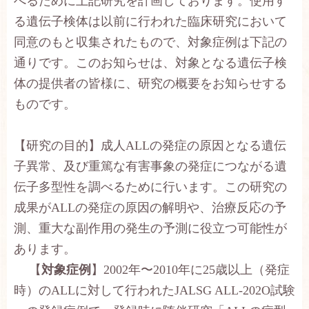
べるために上記研究を計画しております。使用す
お問い合わせ
る遺伝子検体は以前に行われた臨床研究において
English
同意のもと収集されたもので、対象症例は下記の
通りです。このお知らせは、対象となる遺伝子検
体の提供者の皆様に、研究の概要をお知らせする
ものです。
【研究の目的】成人
ALL
の発症の原因となる遺伝
子異常、及び重篤な有害事象の発症につながる遺
伝子多型性を調べるために行います。この研究の
成果が
ALL
の発症の原因の解明や、治療反応の予
測、重大な副作用の発生の予測に役立つ可能性が
あります。
【
対象症例
】
2002
年〜
2010
年に
25
歳以上（発症
時）の
ALL
に対して行われた
JALSG ALL-202O
試験