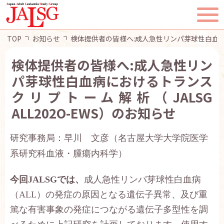
TOP
お知らせ
検体提供者の皆様へ:成人急性リンパ芽球性白血病にお
検体提供者の皆様へ:成人急性リン
パ芽球性白血病におけるトランス
TOP
クリプトーム解析（JALSG
ALL202O-EWS）のお知らせ
JALSGとは
研究事務局：早川 文彦（名古屋大学大学院医学
活動報告
系研究科血液・腫瘍内科学）
一般・患者様へ
今回
JALSG
では、
成人急性リンパ芽球性白血病
（
ALL
）の発症の原因となる遺伝子異常、及び重
会員ページ
篤な有害事象の発症につながる遺伝子多型性を調