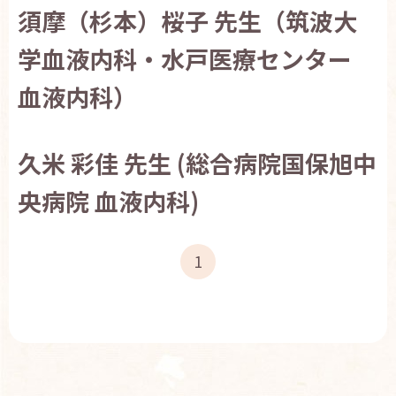
須摩（杉本）桜子 先生（筑波大
お問い合わせ
English
学血液内科・水戸医療センター
血液内科）
久米 彩佳 先生 (総合病院国保旭中
央病院 血液内科)
1