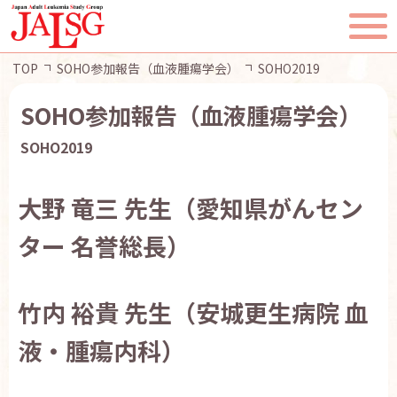
TOP
SOHO参加報告（血液腫瘍学会）
SOHO2019
SOHO参加報告（血液腫瘍学会）
SOHO2019
TOP
大野 竜三 先生（愛知県がんセン
JALSGとは
ター 名誉総長）
活動報告
竹内 裕貴 先生（安城更生病院 血
一般・患者様へ
液・腫瘍内科）
会員ページ