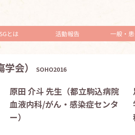
LSGとは
活動報告
一般・患
瘍学会）
SOHO2016
原田 介斗 先生（都立駒込病院
血液内科/がん・感染症センタ
ー）