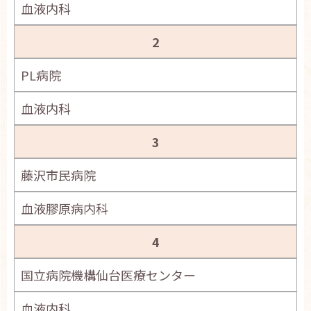
血液内科
お問い合わせ
English
2
PL病院
血液内科
3
藤沢市民病院
血液膠原病内科
4
国立病院機構仙台医療センター
血液内科