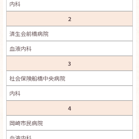
内科
お問い合わせ
English
2
済生会前橋病院
血液内科
3
社会保険船橋中央病院
内科
4
岡崎市民病院
血液内科