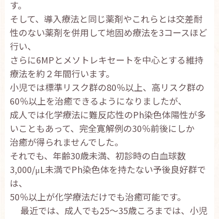
す。
お問い合わせ
そして、導入療法と同じ薬剤やこれらとは交差耐
English
性のない薬剤を併用して地固め療法を3コースほど
行い、
さらに6MPとメソトレキセートを中心とする維持
療法を約２年間行います。
小児では標準リスク群の80％以上、高リスク群の
60％以上を治癒できるようになりましたが、
成人では化学療法に難反応性のPh染色体陽性が多
いこともあって、完全寛解例の30％前後にしか
治癒が得られませんでした。
それでも、年齢30歳未満、初診時の白血球数
3,000/μL未満でPh染色体を持たない予後良好群で
は、
50％以上が化学療法だけでも治癒可能です。
最近では、成人でも25～35歳ころまでは、小児