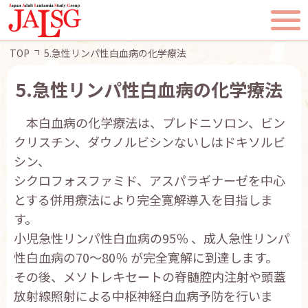
TOP
5.急性リンパ性白血病の化学療法
5.急性リンパ性白血病の化学療法
本白血病の化学療法は、プレドニソロン、ビン
TOP
クリスチン、ダウノルビシンないしはドキソルビ
シン、
JALSGとは
シクロフォスファミド、アスパラギナーゼを中心
とする併用療法により完全寛解導入を目指しま
活動報告
す。
小児急性リンパ性白血病の95％ 、成人急性リンパ
一般・患者様へ
性白血病の70～80％ が完全寛解に到達します。
その後、メソトレキセートの脊髄腔内注射や頭蓋
会員ページ
放射線照射による中枢神経白血病予防を行いま