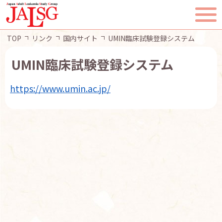
TOP
リンク
国内サイト
UMIN臨床試験登録システム
UMIN臨床試験登録システム
https://www.umin.ac.jp/
TOP
JALSGとは
活動報告
一般・患者様へ
会員ページ