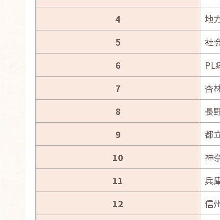
4
地
5
社
6
PL
7
杏
8
長
9
都
10
神
11
兵
12
信