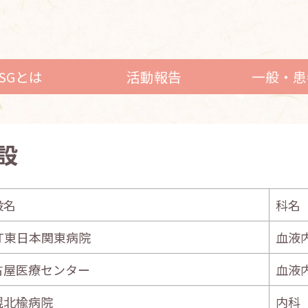
LSGとは
活動報告
一般・患
施設
設名
科名
TT東日本関東病院
血液
古屋医療センター
血液
幌北楡病院
内科