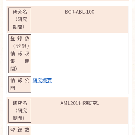
C000000063
BCR-ABL-100
ALL202-U
C000000064
研究概要
AML201付随研究.
ALL-T11
※JPLSG ALL-T11 / JALSG T-ALL-211-U