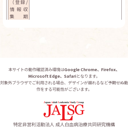
jRCTをご確認下さい
jRCTs041180145
研究概要
FLAGM 付随研究1.
Ph(-) B-ALL213
本サイトの動作確認済み環境は
Google Chrome、Firefox、
Microsoft Edge、Safari
となります。
171
対象外ブラウザでご利用される場合、デザインが崩れるなど予期せぬ動
作をする可能性がございます。
UMIN000010619
研究概要
特定非営利活動法人 成人白血病治療共同研究機構
参加施設一覧