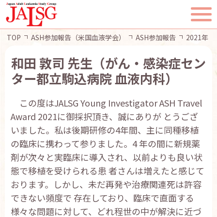
TOP
ASH参加報告（米国血液学会）
ASH参加報告
2021年
和田 敦司 先生（がん・感染症セン
ター都立駒込病院 血液内科）
TOP
この度はJALSG Young Investigator ASH Travel
JALSGとは
Award 2021に御採択頂き、誠にありが とうござ
いました。私は後期研修の4年間、主に同種移植
活動報告
の臨床に携わって参りました。4 年の間に新規薬
剤が次々と実臨床に導入され、以前よりも良い状
一般・患者様へ
態で移植を受けられる患 者さんは増えたと感じて
おります。しかし、未だ再発や治療関連死は許容
会員ページ
できない頻度で 存在しており、臨床で直面する
様々な問題に対して、どれ程世の中が解決に近づ