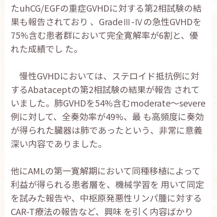
たuhCG/EGFの重症GVHDに対する第2相試験の結
果も報告されており 、GradeⅢ-Ⅳの急性GVHDを
75%含む患者群において完全寛解率が6割と、優
れた成績でし た。
慢性GVHDにおいては、ステロイド抵抗例に対
するAbataceptの第2相試験の結果が報告 されて
いました。肺GVHDを54%含むmoderate～severe
例に対して、全奏効率が49%、最 も高頻度に奏効
が得られた臓器は肺であったという、非常に意義
深い内容でありました。
他にAMLの第一寛解期において同種移植によって
利益が得られる患者層を、機械学習を 用いて同定
を試みた報告や、中枢原発悪性リンパ腫に対する
CAR-T療法の報告など、興味 を引く内容ばかり