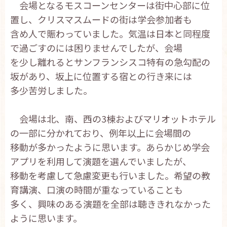
会場となるモスコーンセンターは街中心部に位
お問い合わせ
置し、クリスマスムードの街は学会参加者も
English
含め人で賑わっていました。気温は日本と同程度
で過ごすのには困りませんでしたが、会場
を少し離れるとサンフランシスコ特有の急勾配の
坂があり、坂上に位置する宿との行き来には
多少苦労しました。
会場は北、南、西の3棟およびマリオットホテル
の一部に分かれており、例年以上に会場間の
移動が多かったように思います。あらかじめ学会
アプリを利用して演題を選んでいましたが、
移動を考慮して急慮変更も行いました。希望の教
育講演、口演の時間が重なっていることも
多く、興味のある演題を全部は聴ききれなかった
ように思います。