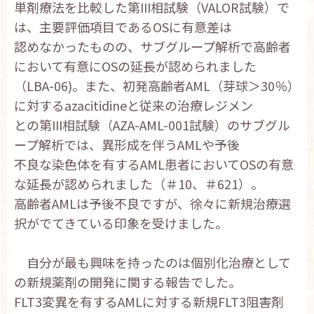
単剤療法を比較した第III相試験（VALOR試験）で
は、主要評価項目であるOSに有意差は
認めなかったものの、サブグループ解析で高齢者
において有意にOSの延長が認められました
（LBA-06)。また、初発高齢者AML（芽球＞30％）
に対するazacitidineと従来の治療レジメン
との第III相試験（AZA-AML-001試験）のサブグル
ープ解析では、異形成を伴うAMLや予後
不良な染色体を有するAML患者においてOSの有意
な延長が認められました（＃10、＃621）。
高齢者AMLは予後不良ですが、徐々に新規治療選
択がでてきている印象を受けました。
自分が最も興味を持ったのは個別化治療として
の新規薬剤の開発に関する報告でした。
FLT3変異を有するAMLに対する新規FLT3阻害剤