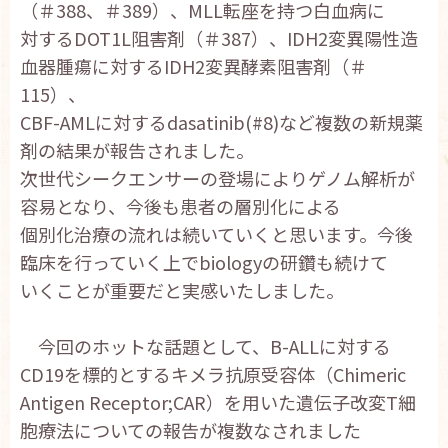
（＃388、＃389）、MLL転座を持つ白血病に
対するDOT1L阻害剤（＃387）、IDH2変異陽性造
血器腫瘍に対するIDH2変異酵素阻害剤（＃
115）、
CBF-AMLに対するdasatinib(#8)など複数の新規薬
剤の結果が報告されました。
次世代シークエンサーの登場によりゲノム解析が
容易となり、今後も患者の層別化による
個別化治療の流れは続いていくと思います。今後
臨床を行っていく上でbiologyの研鑽も続けて
いくことが重要だと実感いたしました。
今回のホットな話題として、B-ALLに対する
CD19を標的とするキメラ抗原受容体（Chimeric
Antigen Receptor;CAR）を用いた遺伝子改変T細
胞療法についての報告が複数なされました