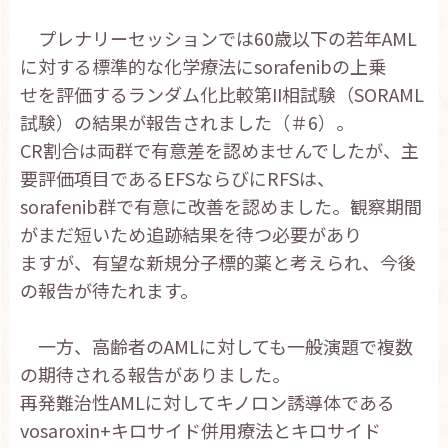
お問い合わせ
プレナリーセッションでは60歳以下の若年AML
English
に対する標準的な化学療法にsorafenibの上乗
せを評価するランダム化比較第II相試験（SORAML
試験）の結果が報告されました（＃6）。
CR割合は両群で有意差を認めませんでしたが、主
要評価項目であるEFSならびにRFSは、
sorafenib群で有意に改善を認めました。観察期間
がまだ短いため追跡結果を待つ必要があり
ますが、有望な新規分子標的薬と考えられ、今後
の報告が待たれます。
一方、高齢者のAMLに対しても一般演題で複数
の期待される報告がありました。
再発難治性AMLに対してキノロン誘導体である
vosaroxin+キロサイド併用療法とキロサイド