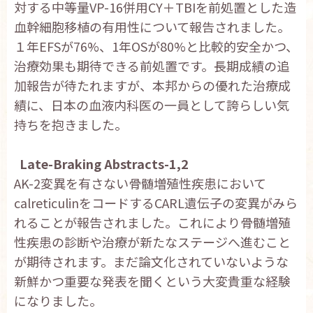
対する中等量VP-16併用CY＋TBIを前処置とした造
血幹細胞移植の有用性について報告されました。
１年EFSが76%、1年OSが80%と比較的安全かつ、
治療効果も期待できる前処置です。長期成績の追
加報告が待たれますが、本邦からの優れた治療成
績に、日本の血液内科医の一員として誇らしい気
持ちを抱きました。
Late-Braking Abstracts-1,2
AK-2変異を有さない骨髄増殖性疾患において
calreticulinをコードするCARL遺伝子の変異がみら
れることが報告されました。これにより骨髄増殖
性疾患の診断や治療が新たなステージへ進むこと
が期待されます。まだ論文化されていないような
新鮮かつ重要な発表を聞くという大変貴重な経験
になりました。