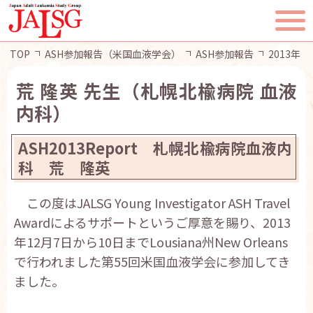
TOP
ASH参加報告（米国血液学会）
ASH参加報告
2013年
荒 隆英 先生（札幌北楡病院 血液
内科）
TOP
ASH2013Report 札幌北楡病院血液内
JALSGとは
科 荒 隆英
この度はJALSG Young Investigator ASH Travel
活動報告
Awardによるサポートというご厚意を賜り、2013
年12月7日から10日までLousiana州New Orleans
一般・患者様へ
で行われました第55回米国血液学会に参加してき
ました。
会員ページ