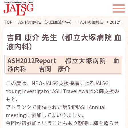
TOP
ASH参加報告（米国血液学会）
ASH参加報告
2012年
吉岡 康介 先生（都立大塚病院 血
液内科）
TOP
ASH2012Report 都立大塚病院 血
JALSGとは
液内科 吉岡 康介
この度は、NPO-JALSG支援機構によるJALSG
活動報告
Young Investigator ASH Travel Awardの御支援の
もと、
一般・患者様へ
アトランタで開催された第54回ASH Annual
meetingに参加してまいりました。
会員ページ
今回が初参加ということもあり期待に胸を躍らせ