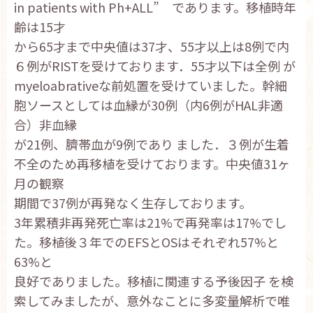
in patients with Ph+ALL” であります。移植時年
齢は15才
から65才まで中央値は37才、55才以上は8例で内
６例がRISTを受けております．55才以下は全例 が
myeloabrativeな前処置を受けていました。幹細
胞ソースとしては血縁が30例（内6例がHAL非適
合）非血縁
が21例、臍帯血が9例であり ました．３例が生着
不全のため再移植を受けております。中央値31ヶ
月の観察
期間で37例が再発なく生存しております。
3年累積非再発死亡率は21%で再発率は17%でし
た。移植後３年でのEFSとOSはそれぞれ57%と
63%と
良好でありました。移植に関連する予後因子 を検
索してみましたが、意外なことに多変量解析で唯