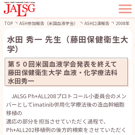
TOP
ASH参加報告（米国血液学会）
ASH口演報告
2008年
水田 秀一 先生（藤田保健衛生大
学）
TOP
第５０回米国血液学会発表を終えて
JALSGとは
藤田保健衛生大学 血液・化学療法科
水田秀一
活動報告
JALSG Ph+ALL208プロトコール小委員会のメン
バーとしてimatinib併用化学療法後の造血幹細胞
一般・患者様へ
移植の
適応の部分を担当させていただく過程で、
会員ページ
Ph+ALL202移植例の後方的検索をさせていただく