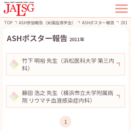
TOP
ASH参加報告（米国血液学会）
ASHポスター報告
201
ASHポスター報告
2011年
TOP
竹下 明裕 先生（浜松医科大学 第三内
科）
JALSGとは
活動報告
藤田 浩之 先生（横浜市立大学附属病
院 リウマチ血液感染症内科）
一般・患者様へ
会員ページ
1